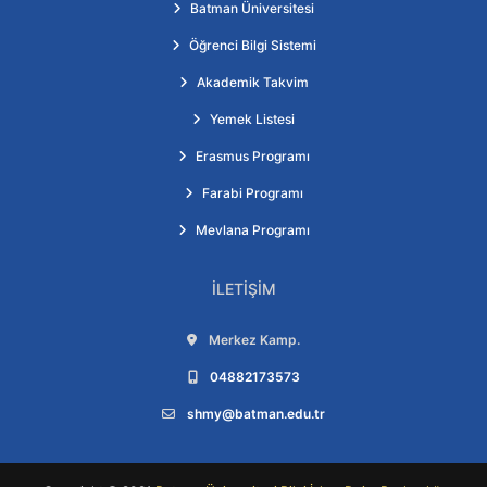
Batman Üniversitesi
Öğrenci Bilgi Sistemi
Akademik Takvim
Yemek Listesi
Erasmus Programı
Farabi Programı
Mevlana Programı
İLETIŞIM
Adres:
Merkez Kamp.
Telefon:
04882173573
E-posta:
shmy@batman.edu.tr