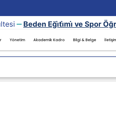
ltesi
Beden Eği̇ti̇mi̇ ve Spor Öğ
r
Yönetim
Akademik Kadro
Bilgi & Belge
İletişi