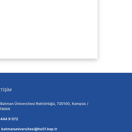
ETIŞIM
Adres:
Batman Üniversitesi Rektörlüğü, 720100, Kampüs /
TMAN
Telefon:
444 9 072
E-posta:
batmanuniversitesi@hs01.kep.tr