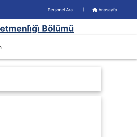
Personel Ara
Anasayfa
retmenli̇ği̇ Bölümü
m