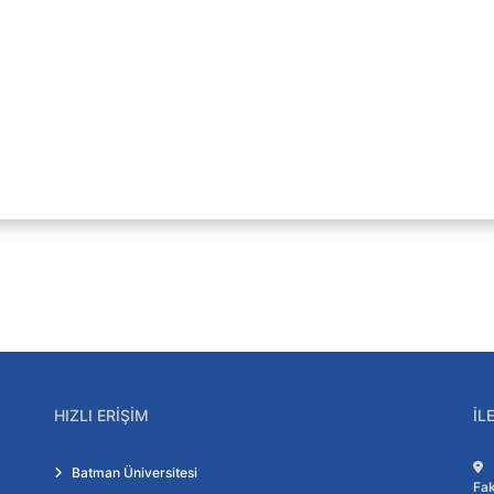
u
 Kuralları
 Şemaları
HIZLI ERIŞIM
İL
Batman Üniversitesi
Fak