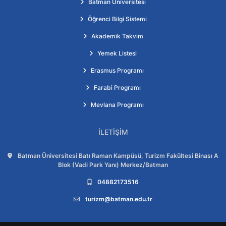
Batman Üniversitesi
Öğrenci Bilgi Sistemi
Akademik Takvim
Yemek Listesi
Erasmus Programı
Farabi Programı
Mevlana Programı
İLETIŞIM
Adres:
Batman Üniversitesi Batı Raman Kampüsü, Turizm Fakültesi Binası A
Blok (Vadi Park Yanı) Merkez/Batman
Telefon:
04882173516
E-posta:
turizm@batman.edu.tr