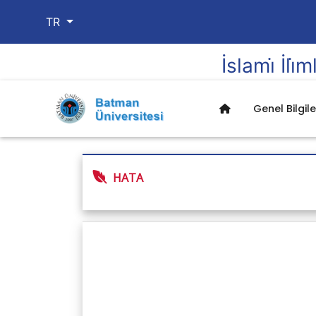
TR
İslami̇ İli̇
Genel Bilgile
Anabilim Dalları
HATA
İslam Hukuku Anabili
Kelam ve İslam Mezhep
Anabilim Dalı
Arap Dili ve Belagati 
Hadis Anabilim Dalı
Tefsir Anabilim Dalı
Tasavvuf Anabilim Dal
Kuran'ı Kerim Okuma 