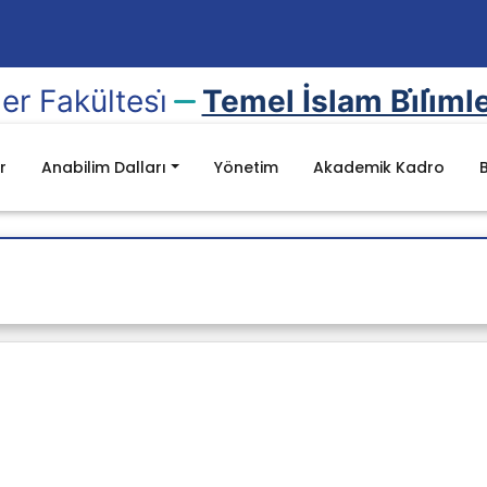
mler Fakültesi̇
Temel İslam Bi̇li̇ml
r
Anabilim Dalları
Yönetim
Akademik Kadro
m Dalı
leri Tarihi
Anabilim Dalı
ı
ve Kıraat