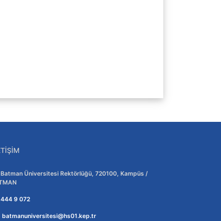
ETIŞIM
Adres:
Batman Üniversitesi Rektörlüğü, 720100, Kampüs /
TMAN
Telefon:
444 9 072
E-posta:
batmanuniversitesi@hs01.kep.tr