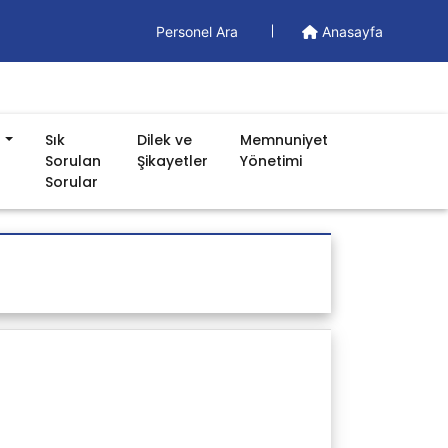
Personel Ara
Anasayfa
n
Sık
Dilek ve
Memnuniyet
Sorulan
Şikayetler
Yönetimi
Sorular
Döküman
Yönetim Dökümanları
Formlar
İş Akışları
Prosedürler
Talimatlar