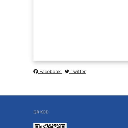
Komisyon, Kurul ve
Koordinatörlükler Görev 
İslami İlimler Fakültesi
Anketlerimiz
Staj Yönergesi
Protokoller
Birim Öğrenci Temsilci
Facebook
Twitter
QR KOD