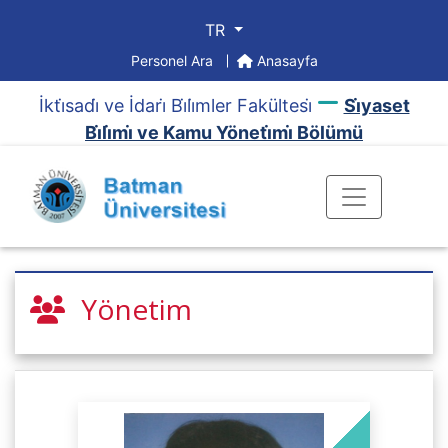
TR
Personel Ara
Anasayfa
İkti̇sadi̇ ve İdari̇ Bi̇li̇mler Fakültesi̇
Si̇yaset
Bi̇li̇mi̇ ve Kamu Yöneti̇mi̇ Bölümü
Yönetim