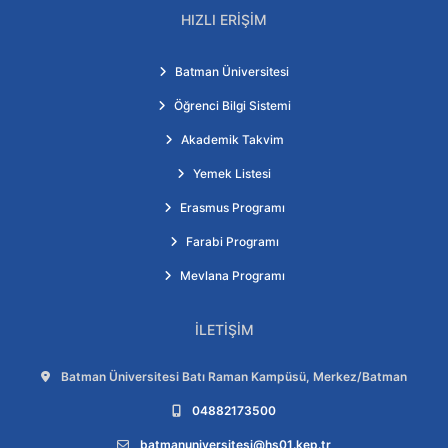
HIZLI ERIŞIM
Batman Üniversitesi
Öğrenci Bilgi Sistemi
Akademik Takvim
Yemek Listesi
Erasmus Programı
Farabi Programı
Mevlana Programı
İLETIŞIM
Adres:
Batman Üniversitesi Batı Raman Kampüsü, Merkez/Batman
Telefon:
04882173500
E-posta:
batmanuniversitesi@hs01.kep.tr