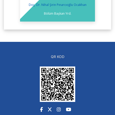
Doç. Dr. Nihal Şirin Pınarcıoğlu Ocakhan
Bölüm Başkan Yrd.
QR KOD
Facebook
X
Instagram
YouTube