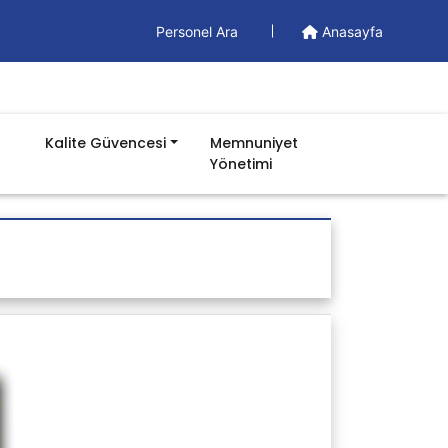
Personel Ara
Anasayfa
Kalite Güvencesi
Memnuniyet
Yönetimi
Döküman
Yönetim Dökümanları
İş Akış Şemaları
Formlar
Talimatlar
Prosedürler