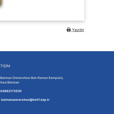
Yazdır
ETIŞIM
Adres:
Batman Üniversitesi Batı Raman Kampüsü,
rkez/Batman
Telefon:
04882173500
E-posta:
batmanuniversitesi@hs01.kep.tr