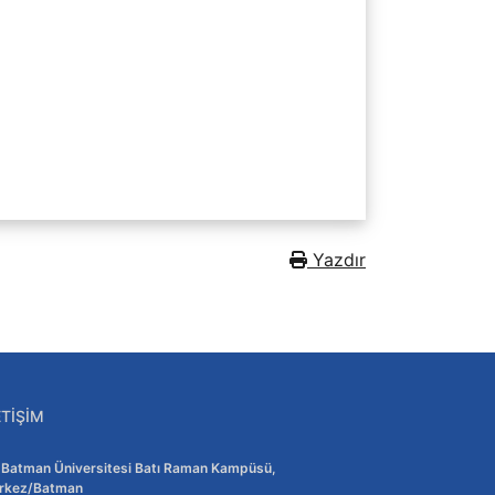
Yazdır
ETIŞIM
Adres:
Batman Üniversitesi Batı Raman Kampüsü,
rkez/Batman