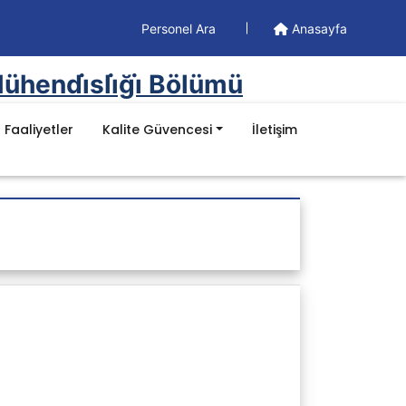
Personel Ara
Anasayfa
Mühendi̇sli̇ği̇ Bölümü
Faaliyetler
Kalite Güvencesi
İletişim
Döküman
Yönetim Dökümanları
Formlar
İş Akışları
Prosedürler
Talimatlar