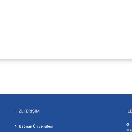
HIZLI ERIŞIM
İL
Batman Üniversitesi
Me