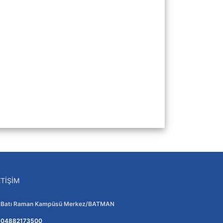
ETIŞIM
Adres:
Batı Raman Kampüsü Merkez/BATMAN
Telefon:
04882173500