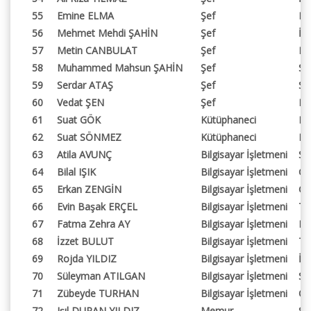
55
Emine ELMA
Şef
Ka
56
Mehmet Mehdi ŞAHİN
Şef
İkt
57
Metin CANBULAT
Şef
Ka
58
Muhammed Mahsun ŞAHİN
Şef
St
59
Serdar ATAŞ
Şef
So
60
Vedat ŞEN
Şef
Be
61
Suat GÖK
Kütüphaneci
Kü
62
Suat SÖNMEZ
Kütüphaneci
Hu
63
Atila AVUNÇ
Bilgisayar İşletmeni
Sa
64
Bilal IŞIK
Bilgisayar İşletmeni
Ge
65
Erkan ZENGİN
Bilgisayar İşletmeni
Ge
66
Evin Başak ERÇEL
Bilgisayar İşletmeni
Tu
67
Fatma Zehra AY
Bilgisayar İşletmeni
Ba
68
İzzet BULUT
Bilgisayar İşletmeni
Te
69
Rojda YILDIZ
Bilgisayar İşletmeni
İd
70
Süleyman ATILGAN
Bilgisayar İşletmeni
Sa
71
Zübeyde TURHAN
Bilgisayar İşletmeni
Öz
72
Işıl DURAN YILDIZ
Memur
Sü