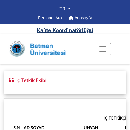
TR
Personel Ara
Anasayfa
Kali̇te Koordi̇natörlüğü
İç Tetkik Ekibi
İÇ TETKİKÇİ L
S.N
AD SOYAD
UNVAN
Bİ