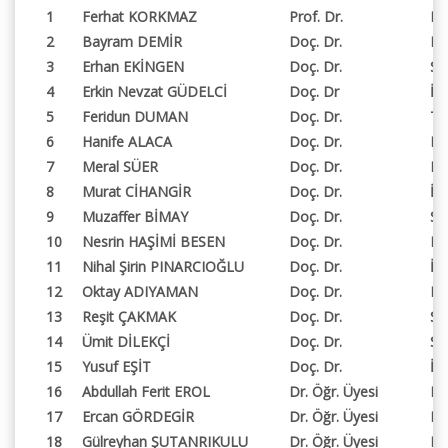
1
Ferhat KORKMAZ
Prof. Dr.
Fe
2
Bayram DEMİR
Doç. Dr.
Fe
3
Erhan EKİNGEN
Doç. Dr.
Sağ
4
Erkin Nevzat GÜDELCİ
Doç. Dr
İkt
5
Feridun DUMAN
Doç. Dr.
Tu
6
Hanife ALACA
Doç. Dr.
Fe
7
Meral SÜER
Doç. Dr.
Fe
8
Murat CİHANGİR
Doç. Dr.
İkt
9
Muzaffer BİMAY
Doç. Dr.
So
10
Nesrin HAŞİMİ BESEN
Doç. Dr.
Fe
11
Nihal Şirin PINARCIOĞLU
Doç. Dr.
İkt
12
Oktay ADIYAMAN
Doç. Dr.
Be
13
Reşit ÇAKMAK
Doç. Dr.
Sa
14
Ümit DİLEKÇİ
Doç. Dr.
Sağ
15
Yusuf EŞİT
Doç. Dr.
İsl
16
Abdullah Ferit EROL
Dr. Öğr. Üyesi
Ko
17
Ercan GÖRDEGİR
Dr. Öğr. Üyesi
Fe
18
Gülreyhan ŞUTANRIKULU
Dr. Öğr. Üyesi
Fe