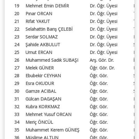
19
Mehmet Emin DEMİR
Dr. Öğr. Üyesi
Mü
20
Pınar ORCAN
Dr. Öğr. Üyesi
Te
21
Rifat YAKUT
Dr. Öğr. Üyesi
Te
22
Selahattin Barış ÇELEBİ
Dr. Öğr. Üyesi
Te
23
Serdar SOLMAZ
Dr. Öğr. Üyesi
Be
24
Şahide AKBULUT
Dr. Öğr. Üyesi
Sağ
25
Umut ERCAN
Dr. Öğr. Üyesi
Mü
26
Muhammed Sadık SUBAŞI
Arş. Gör. Dr.
İsl
27
Melek GÜNER
Öğr. Gör. Dr.
Me
28
Ebubekir CEYHAN
Öğr. Gör.
Sa
29
Esra OKUDUR
Öğr. Gör.
Sa
30
Gamze ACIBAL
Öğr. Gör.
So
31
Gülcan DAGAŞAN
Öğr. Gör.
Ha
32
Kubra KORKMAZ
Öğr. Gör.
Me
33
Mehmet Yusuf ORCAN
Öğr. Gör.
Me
34
Meriç ÖNCÜL
Öğr. Gör.
Ko
35
Muhammet Kerem GÜNEŞ
Öğr. Gör.
Ka
36
Müslime ALTUN
Öğr. Gör.
Pr