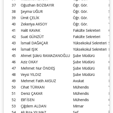
37
Oğuzhan BOZBAYIR
Öğr. Gör.
Ka
38
Şeyma UĞUR
Öğr. Gör.
Sa
39
Ümit ÇELİK
Öğr. Gör.
So
40
Zekeriya AKSOY
Öğr. Gör.
Ya
41
Halit KAVAK
Fakülte Sekreteri
Gü
42
Suat GÜNZÜT
Fakülte Sekreteri
Tu
43
İsmail DAĞAÇAR
Yüksekokul Sekreteri
So
44
İsmail IŞIK
Yüksekokul Sekreteri
Ko
45
Ahmet Şükrü RAMAZANOĞLU
Şube Müdürü
Kü
46
Aziz OKAY
Şube Müdürü
Öğ
47
Mehmet Nur ÖNDEŞ
Şube Müdürü
İd
48
Veysi YILDIZ
Şube Müdürü
Pe
49
Mehmet Fatih AKSUZ
Avukat
Hu
50
Cihat TÜRKAN
Mühendis
Ya
51
Deniz ÇAKAR
Mühendis
Bi
52
Elif İSEN
Mühendis
Öğ
53
Çiğdem ALDAN
Mimar
Ya
54
Ali Rıza YILMAZ
Şef
İd