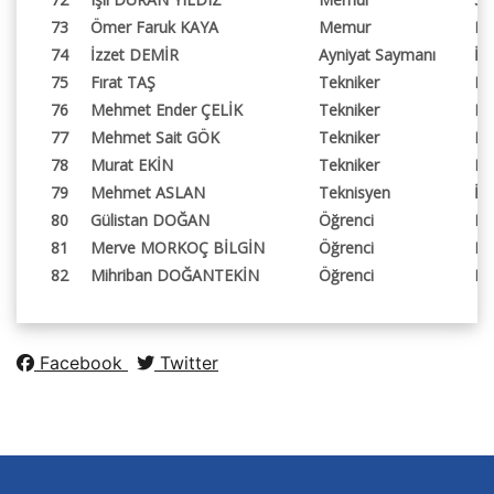
73
Ömer Faruk KAYA
Memur
Ha
74
İzzet DEMİR
Ayniyat Saymanı
İd
75
Fırat TAŞ
Tekniker
Mü
76
Mehmet Ender ÇELİK
Tekniker
Bi
77
Mehmet Sait GÖK
Tekniker
Pe
78
Murat EKİN
Tekniker
En
79
Mehmet ASLAN
Teknisyen
İd
80
Gülistan DOĞAN
Öğrenci
Fe
81
Merve MORKOÇ BİLGİN
Öğrenci
Fe
82
Mihriban DOĞANTEKİN
Öğrenci
Fe
Facebook
Twitter