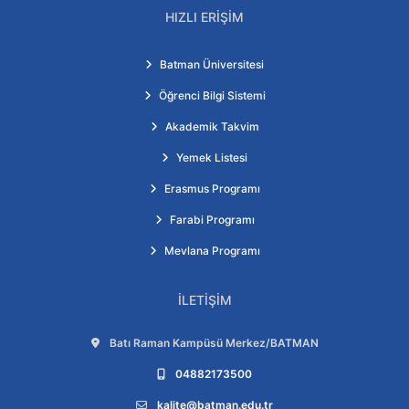
HIZLI ERIŞIM
Batman Üniversitesi
Öğrenci Bilgi Sistemi
Akademik Takvim
Yemek Listesi
Erasmus Programı
Farabi Programı
Mevlana Programı
İLETIŞIM
Adres:
Batı Raman Kampüsü Merkez/BATMAN
Telefon:
04882173500
E-posta:
kalite@batman.edu.tr