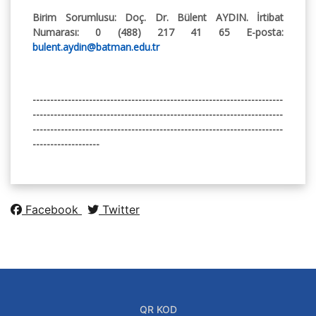
Birim Sorumlusu:
Doç. Dr.
Bülent AYDIN. İrtibat
Numarası:
0 (488) 217 41 65
E-posta:
bulent.aydin@batman.edu.tr
-----------------------------------------------------------------------
-----------------------------------------------------------------------
-----------------------------------------------------------------------
-------------------
Facebook
Twitter
QR KOD