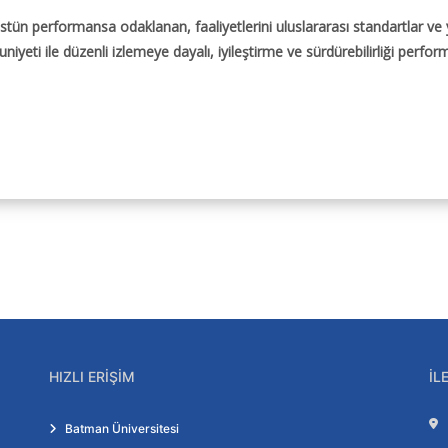
üstün performansa odaklanan, faaliyetlerini uluslararası standartlar v
eti ile düzenli izlemeye dayalı, iyileştirme ve sürdürebilirliği perform
HIZLI ERIŞIM
İL
Batman Üniversitesi