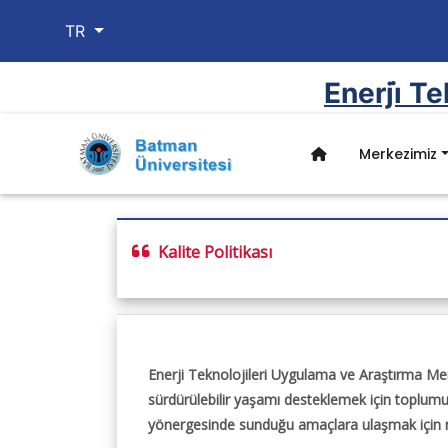
TR
Enerji̇ T
Merkezimiz
Merkezimiz
İdari
Kurumsal
Kalite Politikası
Hakkında
Müdürlük
Kalite Politikası
Genel Bilgiler
Yönetim Kurulu
Misyon, Vizyon ve Te
İdari Kadro
Enerji Teknolojileri Uygulama ve Araştırma Mer
sürdürülebilir yaşamı desteklemek için toplumun 
yönergesinde sunduğu amaçlara ulaşmak için nit