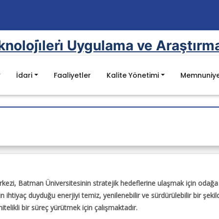
eknoloji̇leri̇ Uygulama ve Araştırm
İdari
Faaliyetler
Kalite Yönetimi
Memnuniye
Mevzuat
Kanunlar
mel Değerler
Yönetmelikler
YÖK Kalite Kurulu Mevzuat Listesi
Batman Üniversitesi Mevzuat Listesi
kezi, Batman Üniversitesinin stratejik hedeflerine ulaşmak için odağa 
ihtiyaç duyduğu enerjiyi temiz, yenilenebilir ve sürdürülebilir bir şeki
elikli bir süreç yürütmek için çalışmaktadır.