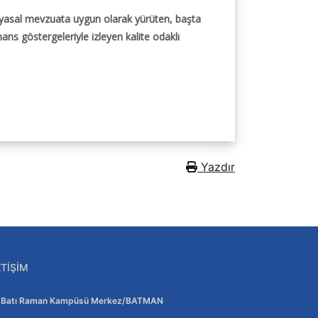
e yasal mevzuata uygun olarak yürüten, başta
ans göstergeleriyle izleyen kalite odaklı
Yazdır
ETIŞIM
Adres:
Batı Raman Kampüsü Merkez/BATMAN