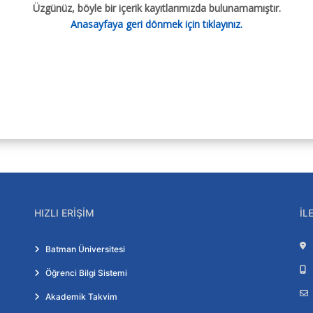
ratuvarı
Üzgünüz, böyle bir içerik kayıtlarımızda bulunamamıştır.
Laboratuvarı
Anasayfaya geri dönmek için tıklayınız.
rı
ratuvarı
ı
rı
HIZLI ERIŞIM
İL
Batman Üniversitesi
Öğrenci Bilgi Sistemi
Akademik Takvim