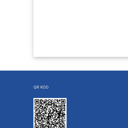
Örnek Hazırlama Labo
Cnc ve Talaşlı İmalat 
Metalografi Laboratuva
Yapı Malzemeleri Labo
X Işın Laboratuvarı
Ulaştırma Laboratuvar
Geoteknik Laboratuva
QR KOD