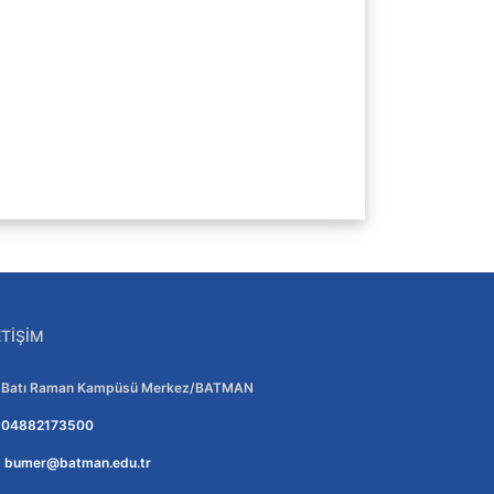
ETIŞIM
Adres:
Batı Raman Kampüsü Merkez/BATMAN
Telefon:
04882173500
E-posta:
bumer@batman.edu.tr