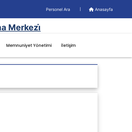
Personel Ara
Anasayfa
a Merkezi̇
Memnuniyet Yönetimi
İletişim
Doküman
Yönetim Dokümanları
Formlar
İş Akışları
Organizasyon Şemaları
Prosedürler
Talimatlar