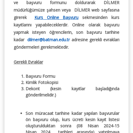
ve başvuru formunu doldurarak DİLMER
müdürlüğümüze şahsen veya DİLMER web sayfasına
girerek
Kurs Online Başvuru
sekmesinden kurs
kayıtlarını yapabileceklerdir. Online olarak başvuru
yapmak isteyen öğrencilerin, son başvuru tarihine
kadar
dilmer@batman.edu.tr
adresine gerekli evrakları
göndermeleri gerekmektedir.
Gerekli Evraklar
Başvuru Formu
Kimlik Fotokopisi
Dekont (kesin kayıtlar başladığında
gönderilmelidir.)
Son müracaat tarihine kadar yapılan başvurular
ön başvuru olup, kurs ücreti kesin kayıt listesi
oluşturulduktan sonra (08 Nisan 2024-15
Nisan 2024 tarihleri arasında) yatırılmaya