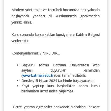
Modern yöntemler ve tecrübeli hocamızla pek yakında
başlayacak yabancı dil kurslarımızda gecikmeden
yerinizi alınız.
Kurs sonunda kursa katılan kursiyerlere Katılım Belgesi
verilecektir.
Kontenjanlarımız SINIRLIDIR…
Başvuru formu Batman Üniversitesi web
sayfası
duyurular
kısmından
(
www.batman.edu.tr
)’den temin edilebilir.
Dersler,15 Nisan 2024
tarihinde başlayacaktır.
Kayıt yaptırıp kurs başladıktan sonra kursu
bırakanlara ücret iadesi
yapılmaz.
Ücreti yatıran öğrenciler bankadan alacakları dekont